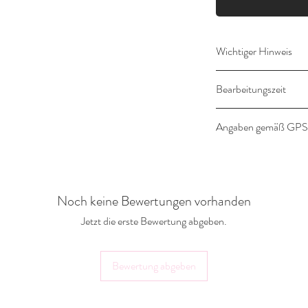
Wichtiger Hinweis
Dieser Artikel wird fü
Bearbeitungszeit
ist daher ausgeschlos
14-16 Werktage
Angaben gemäß GP
Angaben gemäß Prod
Hersteller:
Noch keine Bewertungen vorhanden
Landlebenliebe Desig
Gräfter Weg 18a
Jetzt die erste Bewertung abgeben.
32351 Stemwede
shop@landlebenliebe
Bewertung abgeben