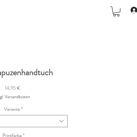
apuzenhandtuch
Preis
14,95 €
zgl. Versandkosten
Variante
*
Printfarbe
*