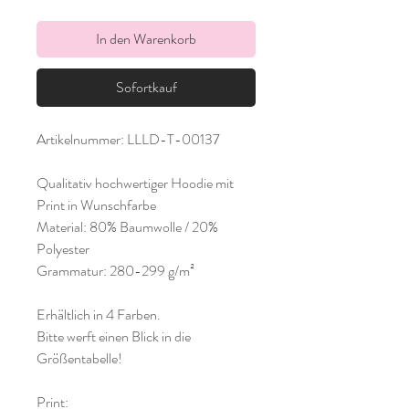
In den Warenkorb
Sofortkauf
Artikelnummer: LLLD-T-00137
Qualitativ hochwertiger Hoodie mit
Print in Wunschfarbe
Material: 80% Baumwolle / 20%
Polyester
Grammatur: 280-299 g/m²
Erhältlich in 4 Farben.
Bitte werft einen Blick in die
Größentabelle!
Print: