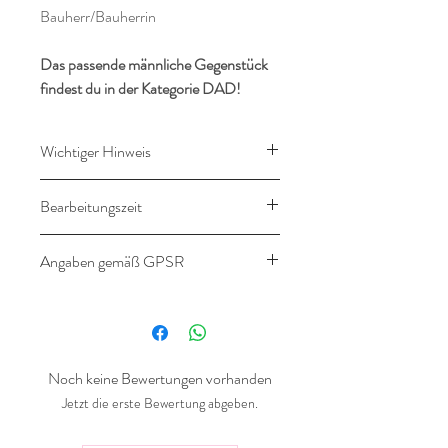
Bauherr/Bauherrin
Das passende männliche Gegenstück
findest du in der Kategorie DAD!
Wichtiger Hinweis
Dieser Artikel wird nach deinen
Bearbeitungszeit
Wünschen angefertigt.
Ein Umtausch ist daher
14-16 Werktage
Angaben gemäß GPSR
ausgeschlossen.
Angaben gemäß
Produktsicherheitsverordnung
(GPSR)
Noch keine Bewertungen vorhanden
Hersteller:
Jetzt die erste Bewertung abgeben.
Landlebenliebe Design
Gräfter Weg 18a