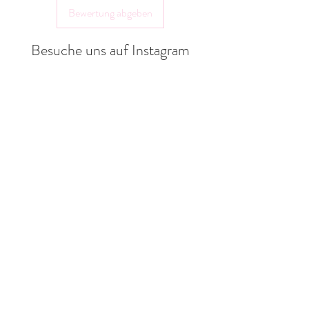
Bewertung abgeben
32351 Stemwede
shop@landlebenliebe.de
Besuche uns auf Instagram