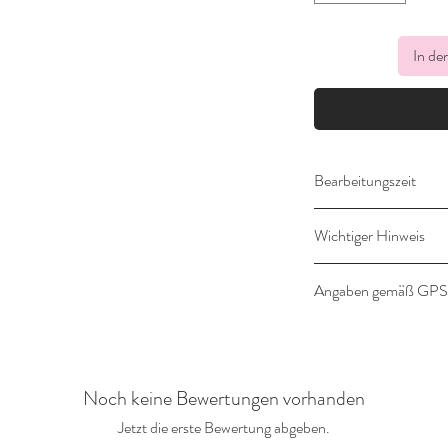
In de
Bearbeitungszeit
14-21 Werktage
Wichtiger Hinweis
Dieser Artikel wird ind
Angaben gemäß GP
Umtausch ist daher a
Angaben gemäß Prod
Hersteller:
Noch keine Bewertungen vorhanden
Landlebenliebe Desig
Gräfter Weg 18a
Jetzt die erste Bewertung abgeben.