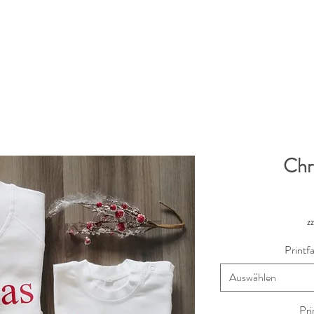
Chr
z
Print
Auswählen
Pri