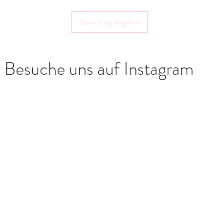
32351 Stemwede
shop@landlebenliebe
Bewertung abgeben
Besuche uns auf Instagram