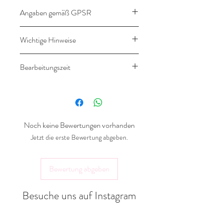
Angaben gemäß GPSR
Angaben gemäß
Wichtige Hinweise
Produktsicherheitsverordnung
(GPSR)
Dieser Artikel wird nach deinen
Bearbeitungszeit
Wünschen angefertigt. Bitte beachte
Hersteller:
das Widerrufsrecht!
14-16
Werktage
Landlebenliebe Design
Gräfter Weg 18a
32351 Stemwede
Noch keine Bewertungen vorhanden
shop@landlebenliebe.de
Jetzt die erste Bewertung abgeben.
Bewertung abgeben
Besuche uns auf Instagram