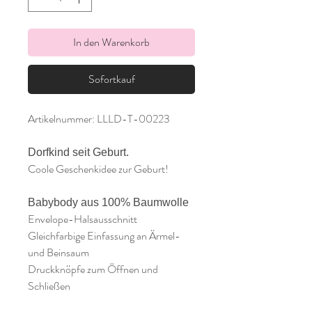
In den Warenkorb
Sofortkauf
Artikelnummer: LLLD-T-00223
Dorfkind seit Geburt.
Coole Geschenkidee zur Geburt!
Babybody aus 100% Baumwolle
Envelope-Halsausschnitt
Gleichfarbige Einfassung an Ärmel-
und Beinsaum
Druckknöpfe zum Öffnen und
Schließen