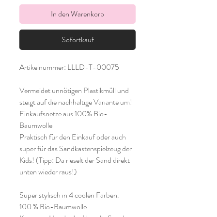
In den Warenkorb
Sofortkauf
Artikelnummer: LLLD-T-00075
Vermeidet unnötigen Plastikmüll und
steigt auf die nachhaltige Variante um!
Einkaufsnetze aus 100% Bio-
Baumwolle
Praktisch für den Einkauf oder auch
super für das Sandkastenspielzeug der
Kids! (Tipp: Da rieselt der Sand direkt
unten wieder raus!)
Super stylisch in 4 coolen Farben.
100 % Bio-Baumwolle