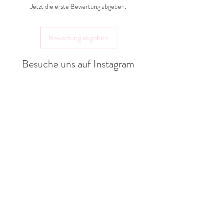
Hersteller:
Jetzt die erste Bewertung abgeben.
Landlebenliebe Design
Gräfter Weg 18a
Bewertung abgeben
32351 Stemwede
shop@landlebenliebe.de
Besuche uns auf Instagram