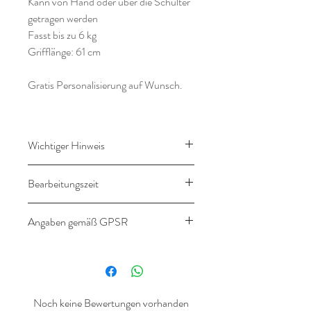
Kann von Hand oder über die Schulter
getragen werden
Fasst bis zu 6 kg
Grifflänge: 61 cm
Gratis Personalisierung auf Wunsch.
Wichtiger Hinweis
Dieser Artikel wird ggf. für dich
Bearbeitungszeit
personalisiert. Ein Umtausch ist daher
ausgeschlossen.
14-16 Werktage
Angaben gemäß GPSR
Angaben gemäß
Produktsicherheitsverordnung
(GPSR)
Noch keine Bewertungen vorhanden