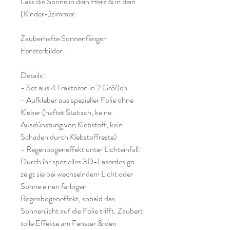
Lass die Sonne in dein Herz & in dein
(Kinder-)zimmer.
Zauberhafte Sonnenfänger
Fensterbilder
Details:
- Set aus 4 Traktoren in 2 Größen
- Aufkleber aus spezieller Folie ohne
Kleber (haftet Statisch, keine
Ausdünstung von Klebstoff, kein
Schaden durch Klebstoffreste)
- Regenbogeneffekt unter Lichteinfall:
Durch ihr spezielles 3D-Laserdesign
zeigt sie bei wechselndem Licht oder
Sonne einen farbigen
Regenbogeneffekt, sobald das
Sonnenlicht auf die Folie trifft. Zaubert
tolle Effekte am Fenster & den