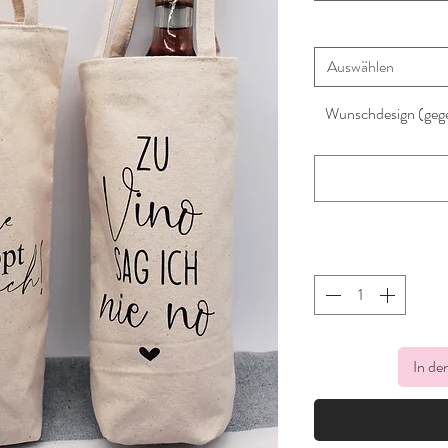
Auswählen
Wunschdesign (gege
In de