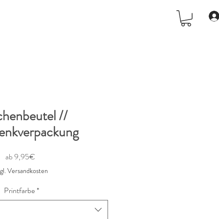
chenbeutel //
enkverpackung
Sale-
ab
9,95€
Preis
zgl. Versandkosten
Printfarbe
*