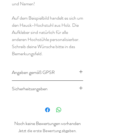
und Namen!
Auf dem Beispielbild handelt es sich um
den Hauck-Hochstuhl aus Holz. Die
Aufkleber sind natürlich für alle
anderen Hochstühle personalisierbar.
Schreib deine Wünsche bitte in das
Bemerkungsfeld.
Angaben gemäß GPSR
Angaben gemäß
Sicherheitsangaben
Produktsicherheitsverordnung
(GPSR)
Das Produkt entspricht allen
regulatorischen Anforderungen der EU
Hersteller:
und wurde auf Sicherheit geprüft.
Landlebenliebe Design
Das Produkt ist ein Dekorationsartikel
Noch keine Bewertungen vorhanden
Gräfter Weg 18a
und sollte nur von Erwachsenen
Jetzt die erste Bewertung abgeben.