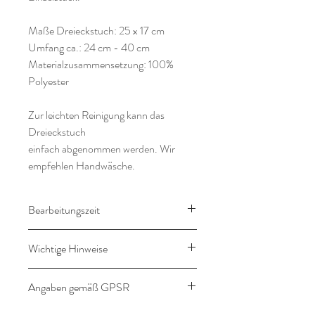
Maße Dreieckstuch: 25 x 17 cm
Umfang ca.: 24 cm - 40 cm
Materialzusammensetzung: 100%
Polyester
Zur leichten Reinigung kann das
Dreieckstuch
einfach abgenommen werden. Wir
empfehlen Handwäsche.
Bearbeitungszeit
16-21 Werktage
Wichtige Hinweise
Dieser Artikel wird nach deinen
Angaben gemäß GPSR
Wünschen angefertigt und
personalisiert. Bitte beachte das
Angaben gemäß