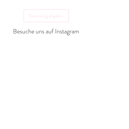
Landlebenliebe Design
Gräfter Weg 18a
Bewertung abgeben
32351 Stemwede
shop@landlebenliebe.de
Besuche uns auf Instagram