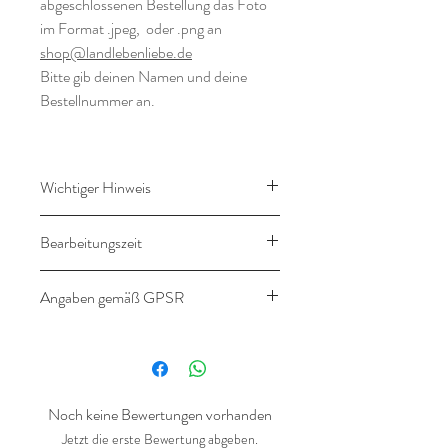
abgeschlossenen Bestellung das Foto
im Format .jpeg, oder .png an
shop@landlebenliebe.de
Bitte gib deinen Namen und deine
Bestellnummer an.
Wichtiger Hinweis
Dieser Artikel wird nach deinen
Bearbeitungszeit
Wünschen gestaltet. Ein Umtausch ist
daher ausgeschlossen.
14-16 Werktage
Angaben gemäß GPSR
Angaben gemäß
Produktsicherheitsverordnung
(GPSR)
Noch keine Bewertungen vorhanden
Hersteller:
Jetzt die erste Bewertung abgeben.