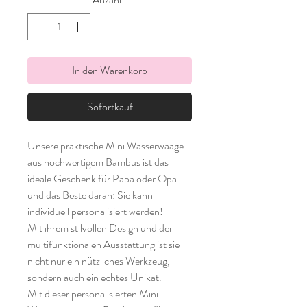
In den Warenkorb
Sofortkauf
Unsere praktische Mini Wasserwaage
aus hochwertigem Bambus ist das
ideale Geschenk für Papa oder Opa –
und das Beste daran: Sie kann
individuell personalisiert werden!
Mit ihrem stilvollen Design und der
multifunktionalen Ausstattung ist sie
nicht nur ein nützliches Werkzeug,
sondern auch ein echtes Unikat.
Mit dieser personalisierten Mini