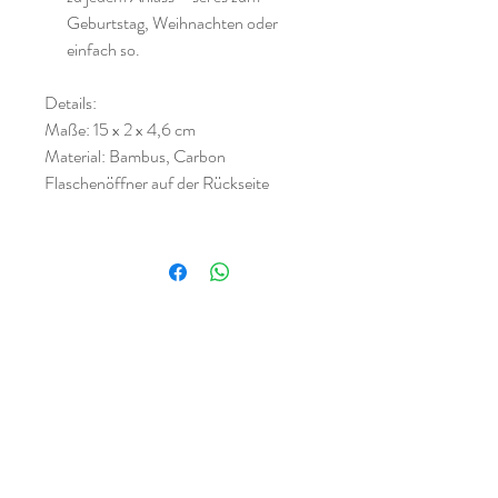
Geburtstag, Weihnachten oder
einfach so.
Details:
Maße: 15 x 2 x 4,6 cm
Material: Bambus, Carbon
Flaschenöffner auf der Rückseite
Noch keine Bewertungen vorhanden
Jetzt die erste Bewertung abgeben.
Bewertung abgeben
Besuche uns auf Instagram