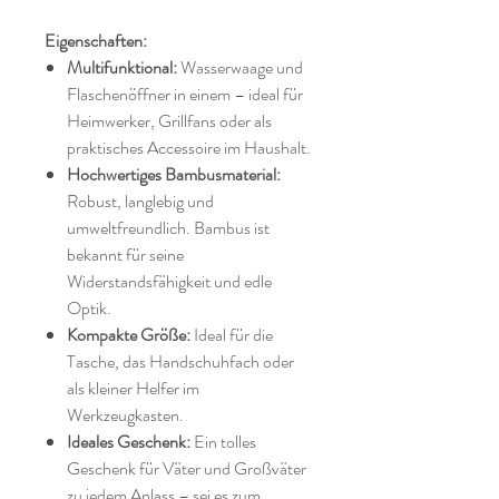
Eigenschaften:
Multifunktional:
Wasserwaage und
Flaschenöffner in einem – ideal für
Heimwerker, Grillfans oder als
praktisches Accessoire im Haushalt.
Hochwertiges Bambusmaterial:
Robust, langlebig und
umweltfreundlich. Bambus ist
bekannt für seine
Widerstandsfähigkeit und edle
Optik.
Kompakte Größe:
Ideal für die
Tasche, das Handschuhfach oder
als kleiner Helfer im
Werkzeugkasten.
Ideales Geschenk:
Ein tolles
Geschenk für Väter und Großväter
zu jedem Anlass – sei es zum