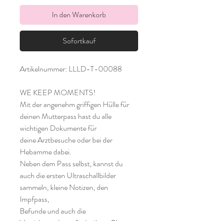
In den Warenkorb
Sofortkauf
Artikelnummer: LLLD-T-00088
WE KEEP MOMENTS!
Mit der angenehm griffigen Hülle für
deinen Mutterpass hast du alle
wichtigen Dokumente für
deine Arztbesuche oder bei der
Hebamme dabei.
Neben dem Pass selbst, kannst du
auch die ersten Ultraschallbilder
sammeln, kleine Notizen, den
Impfpass,
Befunde und auch die