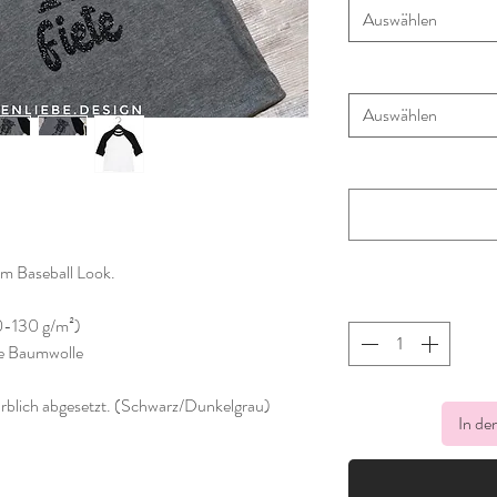
Auswählen
Auswählen
im Baseball Look.
0-130 g/m²)
e Baumwolle
blich abgesetzt. (Schwarz/Dunkelgrau)
In de