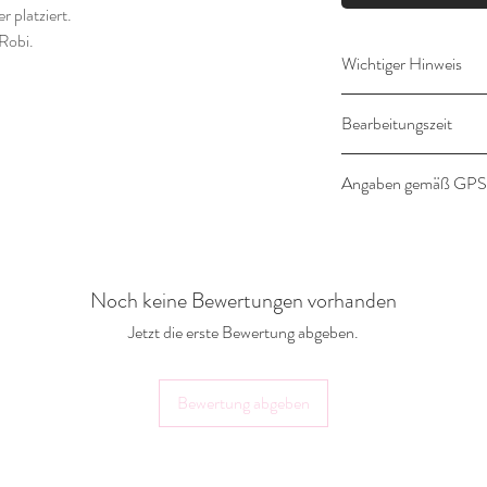
 platziert.
Robi.
Wichtiger Hinweis
Dieser Artikel wird für
Bearbeitungszeit
Umtausch ist daher a
14-16 Werktage
Angaben gemäß GP
Angaben gemäß Prod
Hersteller:
Noch keine Bewertungen vorhanden
Landlebenliebe Desig
Gräfter Weg 18a
Jetzt die erste Bewertung abgeben.
32351 Stemwede
shop@landlebenliebe
Bewertung abgeben