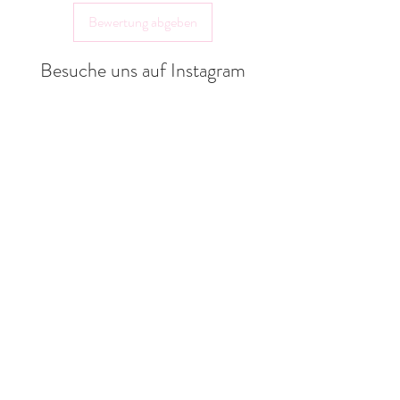
Gräfter Weg 18a
Bewertung abgeben
32351 Stemwede
shop@landlebenliebe.de
Besuche uns auf Instagram