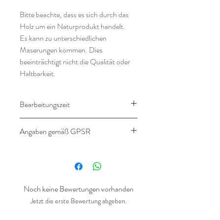
Bitte beachte, dass es sich durch das
Holz um ein Naturprodukt handelt.
Es kann zu unterschiedlichen
Maserungen kommen. Dies
beeinträchtigt nicht die Qualität oder
Haltbarkeit.
Bearbeitungszeit
16-21 Werktage
Angaben gemäß GPSR
Angaben gemäß
Produktsicherheitsverordnung
(GPSR)
Noch keine Bewertungen vorhanden
Hersteller:
Jetzt die erste Bewertung abgeben.
Landlebenliebe Design