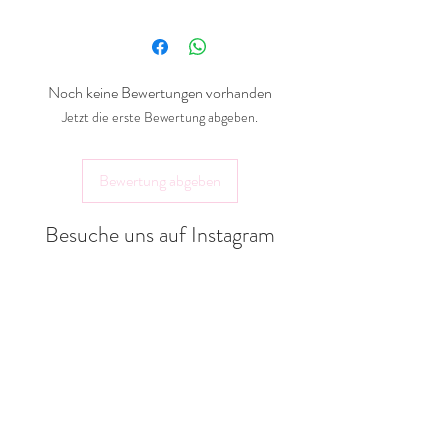
Angaben gemäß
Produktsicherheitsverordnung
(GPSR)
Noch keine Bewertungen vorhanden
Hersteller:
Jetzt die erste Bewertung abgeben.
Landlebenliebe Design
Gräfter Weg 18a
Bewertung abgeben
32351 Stemwede
shop@landlebenliebe.de
Besuche uns auf Instagram