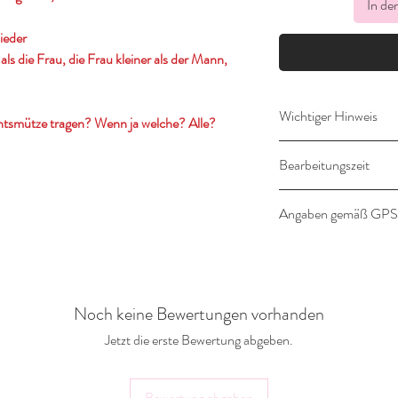
In de
ieder
als die Frau, die Frau kleiner als der Mann,
Wichtiger Hinweis
htsmütze tragen? Wenn ja welche? Alle?
Dieser Artikel wird n
Bearbeitungszeit
Ein Umtausch ist dah
16-21 Werktage
Angaben gemäß GP
Angaben gemäß Prod
Hersteller:
Noch keine Bewertungen vorhanden
Landlebenliebe Desig
Gräfter Weg 18a
Jetzt die erste Bewertung abgeben.
32351 Stemwede
shop@landlebenliebe
Bewertung abgeben