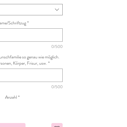
ame/Schriftzug
*
0/500
nschfamilie so genau wie möglich.
sonen, Körper, Frisur, usw.
*
0/500
Anzahl
*