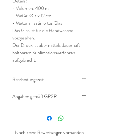
Details:
- Volumen: 400 ml
- Maße: Ø 7 x 12 cm
- Material: satiniertes Glas
Das Glas ist für die Handwäsche
vorgesehen.
Der Druck ist aber mittels dauerhaft
haltbarem Sublimationsverfahren
aufgebracht.
Bearbeitungszeit
16-21 Werktage
Angaben gemäß GPSR
Angaben gemäß
Produktsicherheitsverordnung
(GPSR)
Noch keine Bewertungen vorhanden
Hersteller: