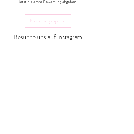
Jetzt die erste Bewertung abgeben.
Landlebenliebe Design
Gräfter Weg 18a
Bewertung abgeben
32351 Stemwede
shop@landlebenliebe.de
Besuche uns auf Instagram