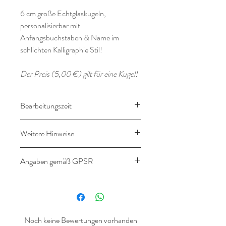
6 cm große Echtglaskugeln,
personalisierbar mit
Anfangsbuchstaben & Name im
schlichten Kalligraphie Stil!
Der Preis (5,00 €) gilt für eine Kugel!
Bearbeitungszeit
14-21 Werktage
Weitere Hinweise
Leichte Abweichungen zu den Kugeln
Angaben gemäß GPSR
aus dem letzten Jahr können möglich
sein! (Farbe und Schriftart- so wie
Angaben gemäß
Schriftgröße)
Produktsicherheitsverordnung
Die Kugeln werden gut gepolstert,
(GPSR)
versichert versendet. Dennoch kann es
Noch keine Bewertungen vorhanden
leider vorkommen, dass Kugeln